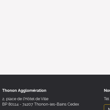
Thonon Agglomération
No
2, place de l'Hôtel de Ville
Tél
BP 80114 - 74207 Thonon-les-Bains Cedex