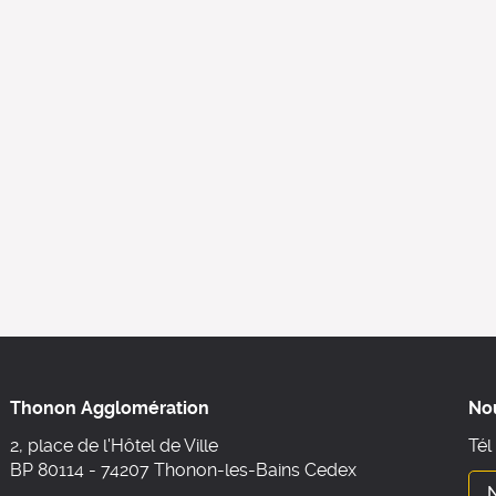
Thonon Agglomération
No
2, place de l'Hôtel de Ville
Tél
BP 80114 - 74207 Thonon-les-Bains Cedex